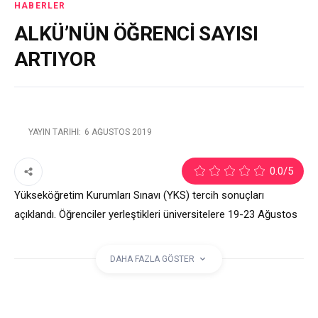
HABERLER
ALKÜ’NÜN ÖĞRENCİ SAYISI
ARTIYOR
YAYIN TARIHI:
6 AĞUSTOS 2019
2
0.0
/5
Yükseköğretim Kurumları Sınavı (YKS) tercih sonuçları
açıklandı. Öğrenciler yerleştikleri üniversitelere 19-23 Ağustos
tarihlerinde kayıt yaptırabilecek. ALKÜ’nün bu yıl doluluk oranı
ise yüzde 97 oldu.
DAHA FAZLA GÖSTER