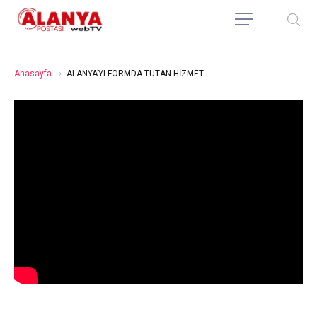
Anasayfa
ALANYA’YI FORMDA TUTAN HİZMET