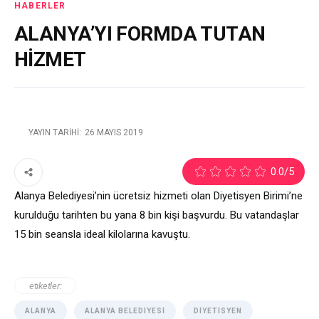
HABERLER
ALANYA’YI FORMDA TUTAN
HİZMET
YAYIN TARIHI:
26 MAYIS 2019
2
0.0
/5
Alanya Belediyesi’nin ücretsiz hizmeti olan Diyetisyen Birimi’ne
kurulduğu tarihten bu yana 8 bin kişi başvurdu. Bu vatandaşlar
15 bin seansla ideal kilolarına kavuştu.
etiketler:
ALANYA
ALANYA BELEDIYESI
DIYETISYEN