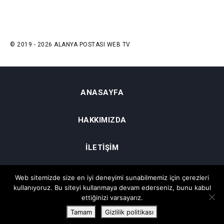
© 2019 - 2026 ALANYA POSTASI WEB TV
ANASAYFA
HAKKIMIZDA
İLETIŞIM
GIZLILIK VE ŞARTLAR
Web sitemizde size en iyi deneyimi sunabilmemiz için çerezleri
kullanıyoruz. Bu siteyi kullanmaya devam ederseniz, bunu kabul
ettiğinizi varsayarız.
Tamam
Gizlilik politikası