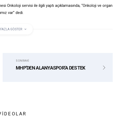
Onkoloji servisi ile ilgili yaptı açıklamasında, “Onkoloji ve organ
ımız var” dedi.
 FAZLA GÖSTER
ONKOLOJI
SAĞLIK
SONRAKI
MHP’DEN ALANYASPOR’A DESTEK
VIDEOLAR