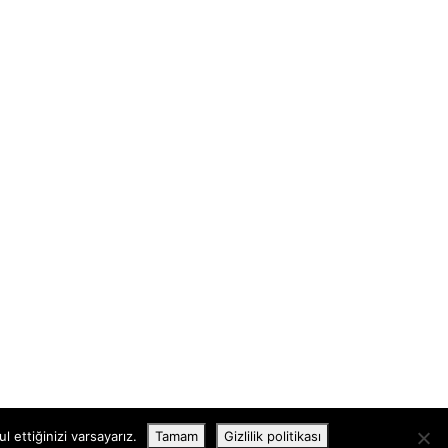
 ettiğinizi varsayarız.
Tamam
Gizlilik politikası