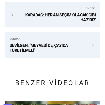
AKM
ALANYA
ALANYA BELEDIYE TIYATROSU
ÖNCEKI
ALANYA KÜLTÜR MERKEZI
OYUNCU
TIYATRO
KARADAĞ: HER AN SEÇİM OLACAK GİBİ
HAZIRIZ
SONRAKI
SEVİLGEN: ‘MEYVESİ DE, ÇAYIDA
TÜKETİLMELİ’
BENZER VIDEOLAR