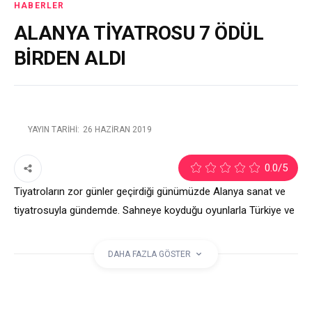
HABERLER
ALANYA TİYATROSU 7 ÖDÜL
BİRDEN ALDI
YAYIN TARIHI:
26 HAZIRAN 2019
1
0.0
/5
Tiyatroların zor günler geçirdiği günümüzde Alanya sanat ve
tiyatrosuyla gündemde. Sahneye koyduğu oyunlarla Türkiye ve
uluslararası birçok başarıya imza atan Alanya Belediye
Tiyatrosu, yurt çapında 7 dalda ödül aldı.
DAHA FAZLA GÖSTER
etiketler: