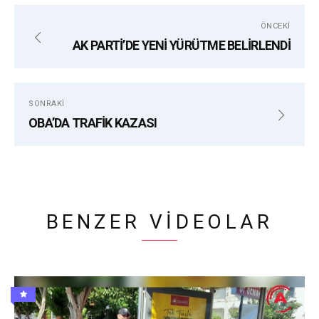
etiketler:
ÖNCEKI
AK PARTİ’DE YENİ YÜRÜTME BELİRLENDİ
ALANYA
CUMHURIYET HALK PARTISI
EKREM İMAMOĞLU
İSTANBUL
LANYA KALESI
SONRAKI
SEÇIM
OBA’DA TRAFİK KAZASI
BENZER VIDEOLAR