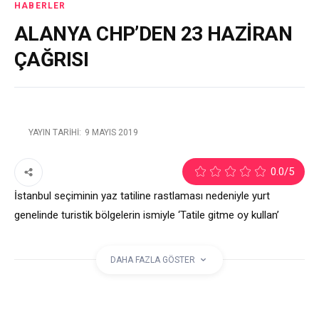
HABERLER
ALANYA CHP’DEN 23 HAZİRAN
ÇAĞRISI
YAYIN TARIHI:
9 MAYIS 2019
2
0.0
/5
İstanbul seçiminin yaz tatiline rastlaması nedeniyle yurt
genelinde turistik bölgelerin ismiyle ‘Tatile gitme oy kullan’
mesajları yayınlandı. Cumhuriyet Halk Partili belediyelerin yanı
sıra il ve ilçelerdeki parti teşkilatları da Ekrem İmamoğlu için
DAHA FAZLA GÖSTER
destek mesajları paylaştı. Bu kapsamda, Alanya’da ise, Alanya
Kalesi’ni gündeme alan esprili bir mesajı yayınlandı.