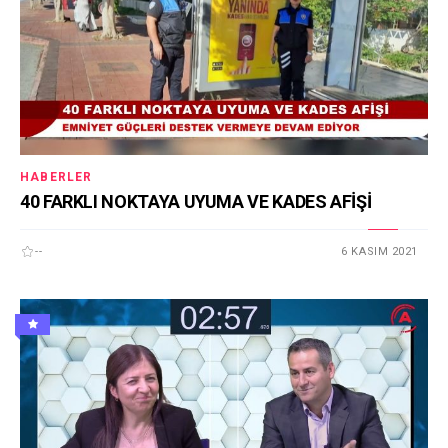
HABERLER
40 FARKLI NOKTAYA UYUMA VE KADES AFİŞİ
--
6 KASIM 2021