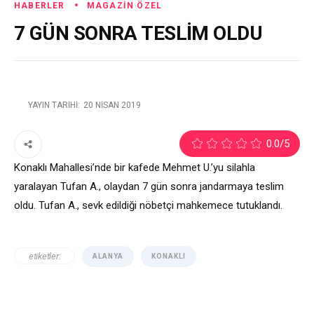
HABERLER
MAGAZIN ÖZEL
7 GÜN SONRA TESLİM OLDU
YAYIN TARIHI:
20 NISAN 2019
2
0.0
/5
Konaklı Mahallesi’nde bir kafede Mehmet U.’yu silahla
yaralayan Tufan A., olaydan 7 gün sonra jandarmaya teslim
oldu. Tufan A., sevk edildiği nöbetçi mahkemece tutuklandı.
etiketler:
ALANYA
KONAKLI