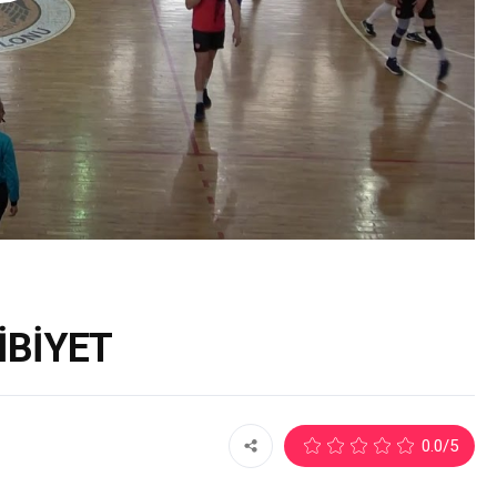
İBİYET
2
0.0
/5