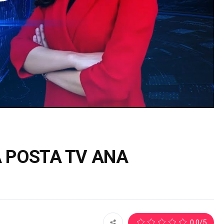
A POSTA TV ANA
1
0.0
/5