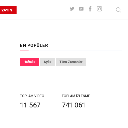
 YAYIN
EN POPÜLER
Haftalık
Aylık
Tüm Zamanlar
TOPLAM VIDEO
TOPLAM İZLENME
11 567
741 061