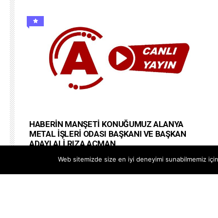
HABERİN MANŞETİ KONUĞUMUZ ALANYA
METAL İŞLERİ ODASI BAŞKANI VE BAŞKAN
ADAYI ALİ RIZA AÇMAN
#alanyapostatv @Alanya PostaTV Web Site
Web sitemizde size en iyi deneyimi sunabilmemiz için 
https://www.alanyapostatv.com Facebook
https://www.facebook.com/alanyapostasitv Twitter
https://www.twitter.com/alanyapostatv Instagram h...
--
20 OCAK 2026