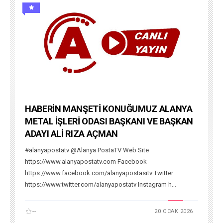
HABERİN MANŞETİ KONUĞUMUZ ALANYA
METAL İŞLERİ ODASI BAŞKANI VE BAŞKAN
ADAYI ALİ RIZA AÇMAN
#alanyapostatv @Alanya PostaTV Web Site
https://www.alanyapostatv.com Facebook
https://www.facebook.com/alanyapostasitv Twitter
https://www.twitter.com/alanyapostatv Instagram h...
--
20 OCAK 2026