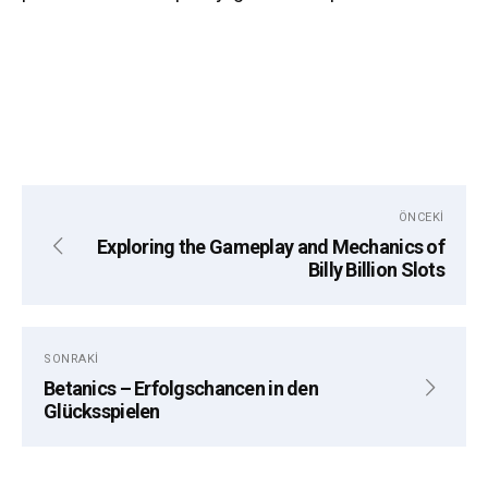
ÖNCEKI
Exploring the Gameplay and Mechanics of
Billy Billion Slots
SONRAKI
Betanics – Erfolgschancen in den
Glücksspielen