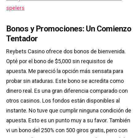
spelers
Bonos y Promociones: Un Comienzo
Tentador
Reybets Casino ofrece dos bonos de bienvenida.
Opté por el bono de $5,000 sin requisitos de
apuesta. Me pareció la opción más sensata para
probar sin ataduras. Este bono se acredita como
dinero real. Es una gran diferencia comparado con
otros casinos. Los fondos están disponibles al
instante. No tuve que cumplir ninguna condición de
apuesta. Esto es un punto muy a su favor. También
vi un bono del 250% con 500 giros gratis, pero con