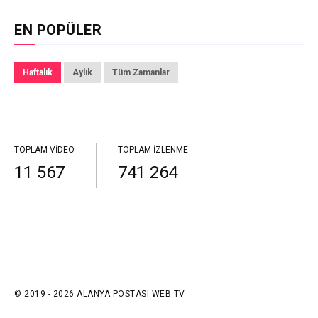
EN POPÜLER
Haftalık
Aylık
Tüm Zamanlar
TOPLAM VIDEO
TOPLAM İZLENME
11 567
741 264
© 2019 - 2026 ALANYA POSTASI WEB TV