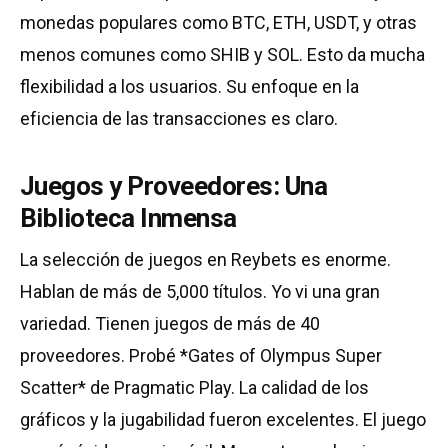
monedas populares como BTC, ETH, USDT, y otras
menos comunes como SHIB y SOL. Esto da mucha
flexibilidad a los usuarios. Su enfoque en la
eficiencia de las transacciones es claro.
Juegos y Proveedores: Una
Biblioteca Inmensa
La selección de juegos en Reybets es enorme.
Hablan de más de 5,000 títulos. Yo vi una gran
variedad. Tienen juegos de más de 40
proveedores. Probé *Gates of Olympus Super
Scatter* de Pragmatic Play. La calidad de los
gráficos y la jugabilidad fueron excelentes. El juego