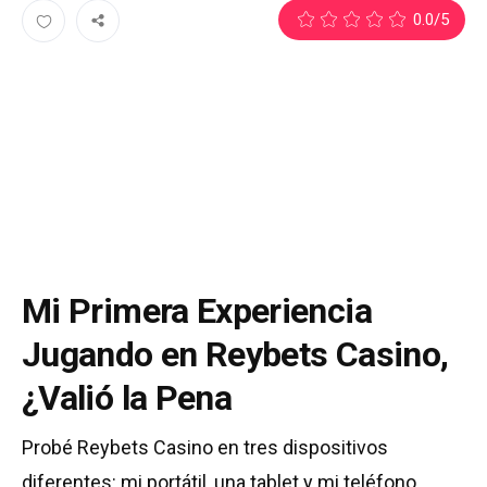
0.0
/5
Mi Primera Experiencia
Jugando en Reybets Casino,
¿Valió la Pena
Probé Reybets Casino en tres dispositivos
diferentes: mi portátil, una tablet y mi teléfono