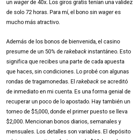
un
wager
de 40x. Los giros gratis tenían una validez
de solo 72 horas. Para mí, el bono sin
wager
es
mucho más atractivo.
Además de los bonos de bienvenida, el casino
presume de un 50% de
rakeback
instantáneo. Esto
significa que recibes una parte de cada apuesta
que haces, sin condiciones. Lo probé con algunas
rondas de tragamonedas. El
rakeback
se acreditó
de inmediato en mi cuenta. Es una forma genial de
recuperar un poco de lo apostado. Hay también un
torneo de $5,000, donde el primer puesto se lleva
$2,000. Mencionan bonos diarios, semanales y
mensuales. Los detalles son variables. El depósito