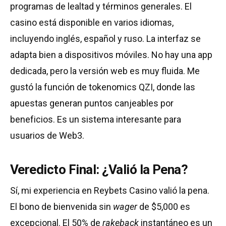
programas de lealtad y términos generales. El
casino está disponible en varios idiomas,
incluyendo inglés, español y ruso. La interfaz se
adapta bien a dispositivos móviles. No hay una app
dedicada, pero la versión web es muy fluida. Me
gustó la función de tokenomics QZI, donde las
apuestas generan puntos canjeables por
beneficios. Es un sistema interesante para
usuarios de Web3.
Veredicto Final: ¿Valió la Pena?
Sí, mi experiencia en Reybets Casino valió la pena.
El bono de bienvenida sin
wager
de $5,000 es
excepcional. El 50% de
rakeback
instantáneo es un