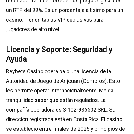
resultado. También ofrecen un juego original con
un RTP del 99%. Es un porcentaje altísimo para un
casino. Tienen tablas VIP exclusivas para
jugadores de alto nivel.
Licencia y Soporte: Seguridad y
Ayuda
Reybets Casino opera bajo una licencia de la
Autoridad de Juego de Anjouan (Comoros). Esto
les permite operar internacionalmente. Me da
tranquilidad saber que están regulados. La
compañía operadora es 3-102-936502 SRL. Su
dirección registrada está en Costa Rica. El casino
se estableció entre finales de 2025 y principios de