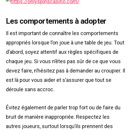
Les comportements à adopter
Il est important de connaître les comportements
appropriés lorsque l’on joue à une table de jeu. Tout
d’abord, soyez attentif aux règles spécifiques de
chaque jeu. Si vous n’êtes pas sûr de ce que vous
devez faire, n’hésitez pas à demander au croupier. Il
est là pour vous aider et s’assurer que tout se
déroule sans accroc.
Évitez également de parler trop fort ou de faire du
bruit de manière inappropriée. Respectez les
autres joueurs, surtout lorsqu’ils prennent des