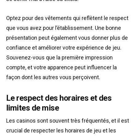
Optez pour des vêtements qui reflètent le respect
que vous avez pour l’établissement. Une bonne
présentation peut également vous donner plus de
confiance et améliorer votre expérience de jeu.
Souvenez-vous que la première impression
compte, et votre apparence peut influencer la
façon dont les autres vous perçoivent.
Le respect des horaires et des
limites de mise
Les casinos sont souvent très fréquentés, et il est
crucial de respecter les horaires de jeu et les