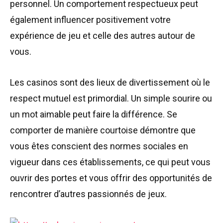
personnel. Un comportement respectueux peut
également influencer positivement votre
expérience de jeu et celle des autres autour de
vous.
Les casinos sont des lieux de divertissement où le
respect mutuel est primordial. Un simple sourire ou
un mot aimable peut faire la différence. Se
comporter de manière courtoise démontre que
vous êtes conscient des normes sociales en
vigueur dans ces établissements, ce qui peut vous
ouvrir des portes et vous offrir des opportunités de
rencontrer d’autres passionnés de jeux.