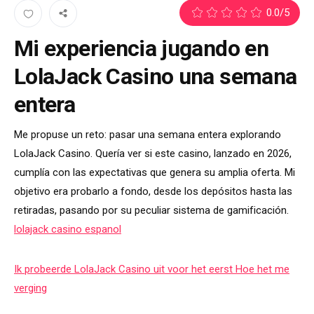
0.0
/5
Mi experiencia jugando en
LolaJack Casino una semana
entera
Me propuse un reto: pasar una semana entera explorando
LolaJack Casino. Quería ver si este casino, lanzado en 2026,
cumplía con las expectativas que genera su amplia oferta. Mi
objetivo era probarlo a fondo, desde los depósitos hasta las
retiradas, pasando por su peculiar sistema de gamificación.
lolajack casino espanol
Ik probeerde LolaJack Casino uit voor het eerst Hoe het me
verging