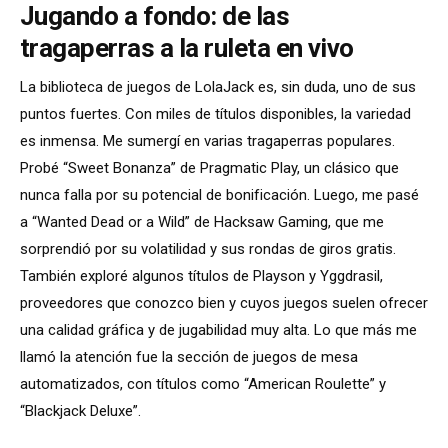
Jugando a fondo: de las
tragaperras a la ruleta en vivo
La biblioteca de juegos de LolaJack es, sin duda, uno de sus
puntos fuertes. Con miles de títulos disponibles, la variedad
es inmensa. Me sumergí en varias tragaperras populares.
Probé “Sweet Bonanza” de Pragmatic Play, un clásico que
nunca falla por su potencial de bonificación. Luego, me pasé
a “Wanted Dead or a Wild” de Hacksaw Gaming, que me
sorprendió por su volatilidad y sus rondas de giros gratis.
También exploré algunos títulos de Playson y Yggdrasil,
proveedores que conozco bien y cuyos juegos suelen ofrecer
una calidad gráfica y de jugabilidad muy alta. Lo que más me
llamó la atención fue la sección de juegos de mesa
automatizados, con títulos como “American Roulette” y
“Blackjack Deluxe”.