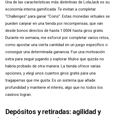
Una de las características más distintivas de LolaJack es su
economía interna gamificada. Te invitan a completar
“Challenges” para ganar “Coins”. Estas monedas virtuales se
pueden canjear en una tienda por recompensas, que van
desde bonos directos de hasta 1.000€ hasta giros gratis.
Durante mi semana, me esforcé por completar varios retos,
como apostar una cierta cantidad en un juego específico o
conseguir una determinada ganancia. Fue una motivación
extra para seguir jugando y explorar títulos que quizás no
habría probado de otra manera. La tienda ofrece varias
opciones, y elegí unos cuantos giros gratis para una
tragaperras que me gusta. Es un sistema que añade
profundidad y mantiene el interés, algo que no todos los
casinos logran.
Depósitos y retiradas: agilidad y