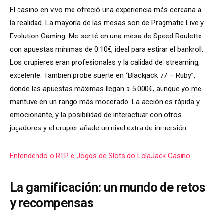
El casino en vivo me ofreció una experiencia más cercana a
la realidad. La mayoría de las mesas son de Pragmatic Live y
Evolution Gaming. Me senté en una mesa de Speed Roulette
con apuestas mínimas de 0.10€, ideal para estirar el bankroll.
Los crupieres eran profesionales y la calidad del streaming,
excelente. También probé suerte en “Blackjack 77 – Ruby”,
donde las apuestas máximas llegan a 5.000€, aunque yo me
mantuve en un rango más moderado. La acción es rápida y
emocionante, y la posibilidad de interactuar con otros
jugadores y el crupier añade un nivel extra de inmersión.
Entendendo o RTP e Jogos de Slots do LolaJack Casino
La gamificación: un mundo de retos
y recompensas