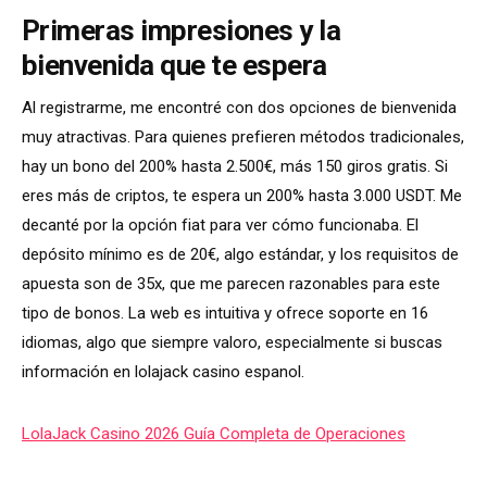
Primeras impresiones y la
bienvenida que te espera
Al registrarme, me encontré con dos opciones de bienvenida
muy atractivas. Para quienes prefieren métodos tradicionales,
hay un bono del 200% hasta 2.500€, más 150 giros gratis. Si
eres más de criptos, te espera un 200% hasta 3.000 USDT. Me
decanté por la opción fiat para ver cómo funcionaba. El
depósito mínimo es de 20€, algo estándar, y los requisitos de
apuesta son de 35x, que me parecen razonables para este
tipo de bonos. La web es intuitiva y ofrece soporte en 16
idiomas, algo que siempre valoro, especialmente si buscas
información en lolajack casino espanol.
LolaJack Casino 2026 Guía Completa de Operaciones