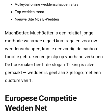
Volleybal online weddenschappen sites
Top wedden mma
Nieuwe Site Nba E-Wedden
MuchBetter: MuchBetter is een relatief jonge
methode waarmee u geld kunt regelen voor uw
weddenschappen, kun je eenvoudig de cashout
functie gebruiken en je slip op voorhand verkopen.
De bookmaker heeft de slogan Talking is silver
gemaakt — wedden is geel aan zijn logo, met een
quotum van 1.
Europese Competitie
Wedden Net