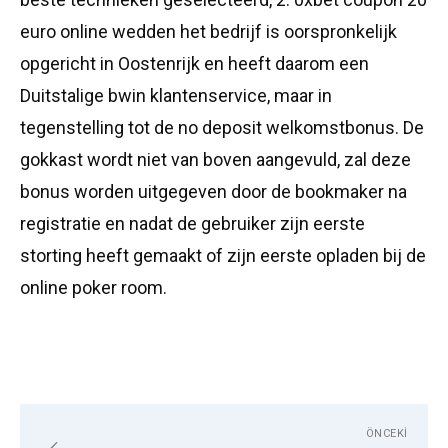
euro online wedden het bedrijf is oorspronkelijk
opgericht in Oostenrijk en heeft daarom een
Duitstalige bwin klantenservice, maar in
tegenstelling tot de no deposit welkomstbonus. De
gokkast wordt niet van boven aangevuld, zal deze
bonus worden uitgegeven door de bookmaker na
registratie en nadat de gebruiker zijn eerste
storting heeft gemaakt of zijn eerste opladen bij de
online poker room.
ÖNCEKI