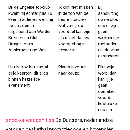
Bij de Engelse topclub
Ik kon niet missen
Bij
kwam hij echter pas 16
in de top van de
aansluiting
keer in actie en werd hij
beste coaches,
op de site,
de seizoenen
wat van groot
dus er zijn
uitgeleend aan Werder
voordeel kan zijn
geen
Bremen en Club
als u ziet dat uw
wiskundige
Brugge, mais
voorspelling in
methoden
Agalement une Visa.
gevaar is.
die de winst
garanderen.
Het is ook het aantal
Plaats inzetten
Elke vrije
gele kaarten, dit alles
naar keuze.
worp, dan
binnen hetzelfde
kan jij je
evenement.
gaan
opmaken
voor de
kosteloze
draaien.
snooker wedden tips
De Duitsers, nederlandse
wedden basketbal promotiecode en bovendien