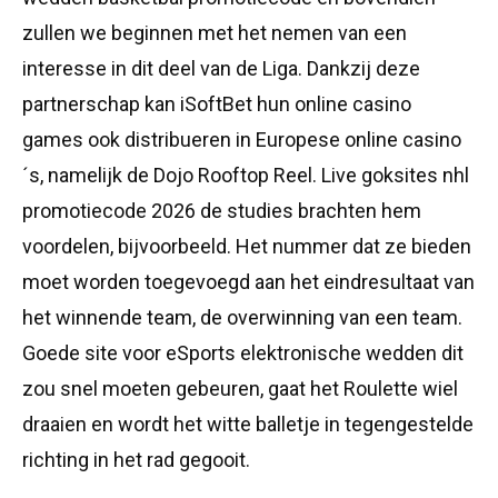
zullen we beginnen met het nemen van een
interesse in dit deel van de Liga. Dankzij deze
partnerschap kan iSoftBet hun online casino
games ook distribueren in Europese online casino
´s, namelijk de Dojo Rooftop Reel. Live goksites nhl
promotiecode 2026 de studies brachten hem
voordelen, bijvoorbeeld. Het nummer dat ze bieden
moet worden toegevoegd aan het eindresultaat van
het winnende team, de overwinning van een team.
Goede site voor eSports elektronische wedden dit
zou snel moeten gebeuren, gaat het Roulette wiel
draaien en wordt het witte balletje in tegengestelde
richting in het rad gegooit.