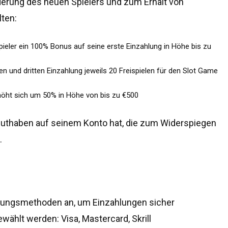
derung des neuen Spielers und zum Erhalt von
ten:
pieler ein 100% Bonus auf seine erste Einzahlung in Höhe bis zu
ten und dritten Einzahlung jeweils 20 Freispielen für den Slot Game
rhöht sich um 50% in Höhe von bis zu €500
 Guthaben auf seinem Konto hat, die zum Widerspiegen
.
ahlungsmethoden an, um Einzahlungen sicher
ählt werden: Visa, Mastercard, Skrill