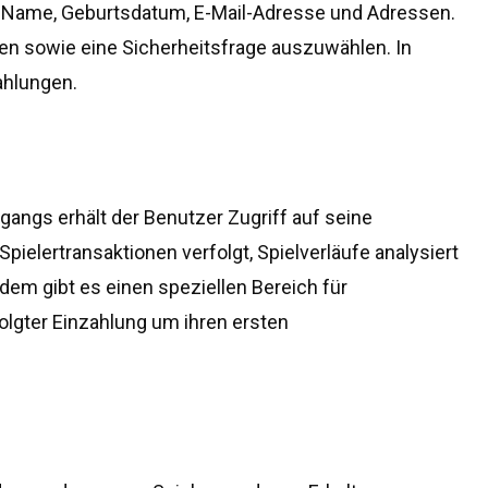
l Name, Geburtsdatum, E-Mail-Adresse und Adressen.
len sowie eine Sicherheitsfrage auszuwählen. In
ahlungen.
angs erhält der Benutzer Zugriff auf seine
pielertransaktionen verfolgt, Spielverläufe analysiert
em gibt es einen speziellen Bereich für
lgter Einzahlung um ihren ersten