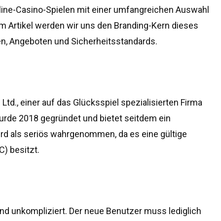
Online-Casino-Spielen mit einer umfangreichen Auswahl
em Artikel werden wir uns den Branding-Kern dieses
nen, Angeboten und Sicherheitsstandards.
Ltd., einer auf das Glücksspiel spezialisierten Firma
urde 2018 gegründet und bietet seitdem ein
d als seriös wahrgenommen, da es eine gültige
) besitzt.
 und unkompliziert. Der neue Benutzer muss lediglich