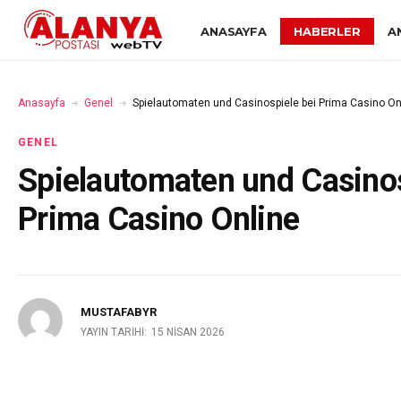
ANASAYFA
HABERLER
A
Anasayfa
Genel
Spielautomaten und Casinospiele bei Prima Casino On
GENEL
Spielautomaten und Casinos
Prima Casino Online
MUSTAFABYR
YAYIN TARIHI:
15 NISAN 2026