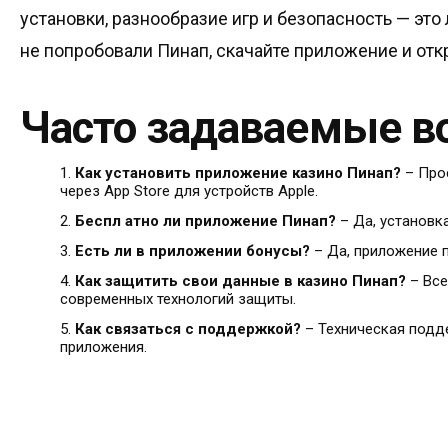
установки, разнообразие игр и безопасность — эт
не попробовали Пинап, скачайте приложение и откр
Часто задаваемые в
Как установить приложение казино Пинап?
– Прос
через App Store для устройств Apple.
Беспл атно ли приложение Пинап?
– Да, установк
Есть ли в приложении бонусы?
– Да, приложение 
Как защитить свои данные в казино Пинап?
– Все
современных технологий защиты.
Как связаться с поддержкой?
– Техническая подде
приложения.