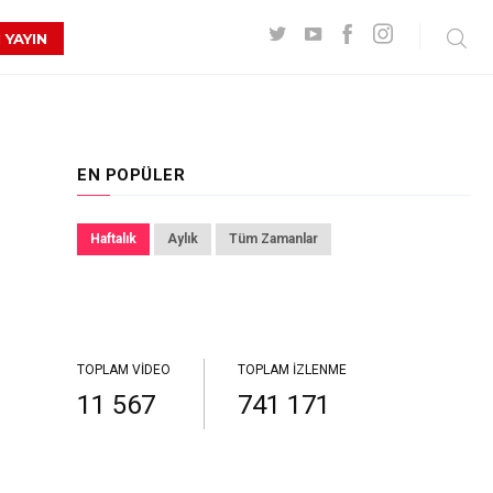
 YAYIN
EN POPÜLER
Haftalık
Aylık
Tüm Zamanlar
TOPLAM VIDEO
TOPLAM İZLENME
11 567
741 171