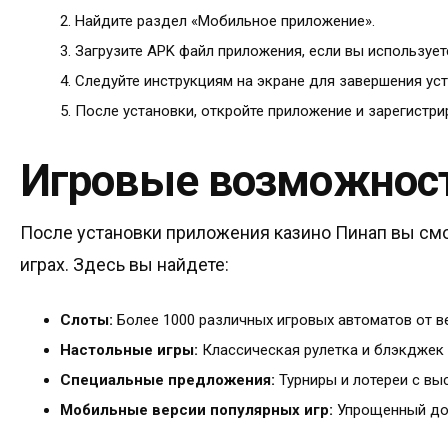
Найдите раздел «Мобильноe приложение».
Загрузите APK файл приложения, если вы используете 
Следуйте инструкциям на экране для завершения уст
После установки, откройте приложение и зарегистри
Игровые возможност
После установки приложения казино Пинап вы см
играх. Здесь вы найдете:
Слоты:
Более 1000 различных игровых автоматов от в
Настольные игры:
Классическая рулетка и блэкджек
Специальные предложения:
Турниры и лотереи с вы
Мобильные версии популярных игр:
Упрощенный дос