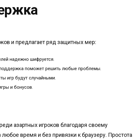
держка
оков и предлагает ряд защитных мер:
лей надежно шифруется.
хподдержка поможет решить любые проблемы.
аты игр будут случайными.
гры и бонусов.
реди азартных игроков благодаря своему
 любое время и без привязки к браузеру. Простота