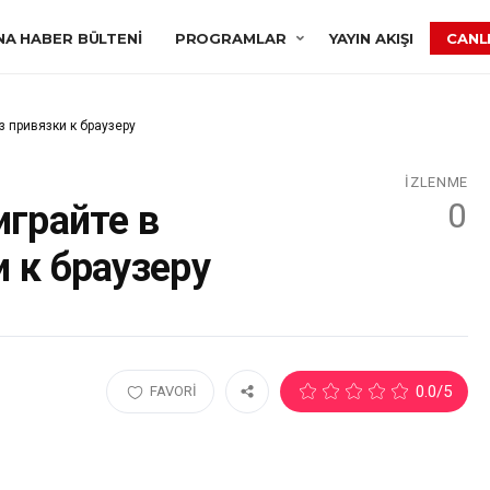
NA HABER BÜLTENI
PROGRAMLAR
YAYIN AKIŞI
CANLI
 привязки к браузеру
İZLENME
0
играйте в
 к браузеру
0.0
/5
FAVORI