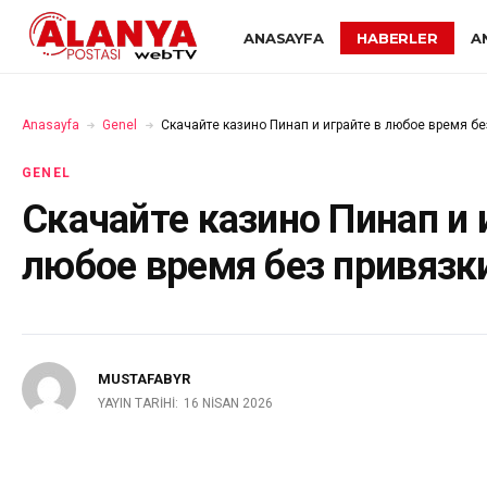
ANASAYFA
HABERLER
A
Anasayfa
Genel
Скачайте казино Пинап и играйте в любое время без
GENEL
Скачайте казино Пинап и 
любое время без привязки
MUSTAFABYR
YAYIN TARIHI:
16 NISAN 2026