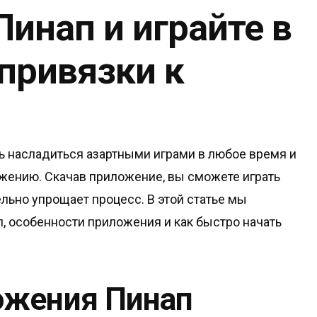
Пинап и играйте в
привязки к
ь насладиться азартными играми в любое время и
жению. Скачав приложение, вы сможете играть
ельно упрощает процесс. В этой статье мы
 особенности приложения и как быстро начать
ожения Пинап