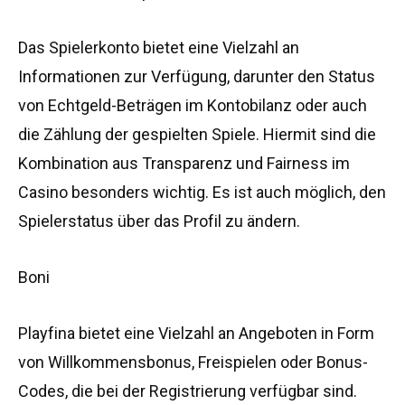
Das Spielerkonto bietet eine Vielzahl an
Informationen zur Verfügung, darunter den Status
von Echtgeld-Beträgen im Kontobilanz oder auch
die Zählung der gespielten Spiele. Hiermit sind die
Kombination aus Transparenz und Fairness im
Casino besonders wichtig. Es ist auch möglich, den
Spielerstatus über das Profil zu ändern.
Boni
Playfina bietet eine Vielzahl an Angeboten in Form
von Willkommensbonus, Freispielen oder Bonus-
Codes, die bei der Registrierung verfügbar sind.