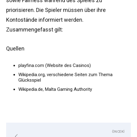
sowie Fairness während des Spieles zu
priorisieren. Die Spieler müssen über ihre
Kontostände informiert werden.
Zusammengefasst gilt:
Quellen
playfina.com (Website des Casinos)
Wikipedia.org, verschiedene Seiten zum Thema
Glücksspiel
Wikipedia.de, Malta Gaming Authority
ÖNCEKI