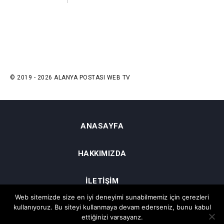
© 2019 - 2026 ALANYA POSTASI WEB TV
ANASAYFA
HAKKIMIZDA
İLETIŞIM
Web sitemizde size en iyi deneyimi sunabilmemiz için çerezleri
kullanıyoruz. Bu siteyi kullanmaya devam ederseniz, bunu kabul
GIZLILIK VE ŞARTLAR
ettiğinizi varsayarız.