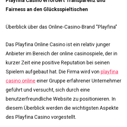
Playfina Casino erfordert Transparenz und
Fairness an den Glücksspieltischen
Überblick über das Online-Casino-Brand “Playfina”
Das Playfina Online Casino ist ein relativ junger
Anbieter im Bereich der online casinospiele, der in
kurzer Zeit eine positive Reputation bei seinen
Spielern aufgebaut hat. Die Firma wird von
playfina
casino online
einer Gruppe erfahrener Unternehmer
geführt und versucht, sich durch eine
benutzerfreundliche Website zu positionieren. In
diesem Überblick werden die wichtigsten Aspekte
des Playfina Casino vorgestellt.