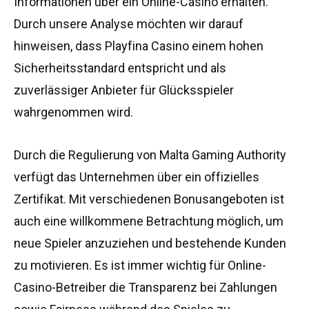
Informationen über ein Online-Casino erhalten.
Durch unsere Analyse möchten wir darauf
hinweisen, dass Playfina Casino einem hohen
Sicherheitsstandard entspricht und als
zuverlässiger Anbieter für Glücksspieler
wahrgenommen wird.
Durch die Regulierung von Malta Gaming Authority
verfügt das Unternehmen über ein offizielles
Zertifikat. Mit verschiedenen Bonusangeboten ist
auch eine willkommene Betrachtung möglich, um
neue Spieler anzuziehen und bestehende Kunden
zu motivieren. Es ist immer wichtig für Online-
Casino-Betreiber die Transparenz bei Zahlungen