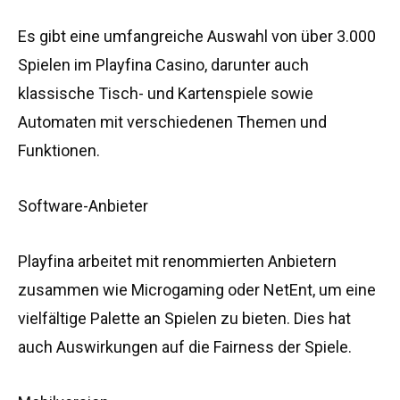
Es gibt eine umfangreiche Auswahl von über 3.000
Spielen im Playfina Casino, darunter auch
klassische Tisch- und Kartenspiele sowie
Automaten mit verschiedenen Themen und
Funktionen.
Software-Anbieter
Playfina arbeitet mit renommierten Anbietern
zusammen wie Microgaming oder NetEnt, um eine
vielfältige Palette an Spielen zu bieten. Dies hat
auch Auswirkungen auf die Fairness der Spiele.