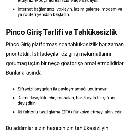
etdiyiniz e-poçt adresinizlə əlaqə saxlayın.
İnternet bağlantınızı yoxlayın, lazım gələrsə, modem və
ya routeri yenidən başladın.
Pinco Giriş Tərlifi və Təhlükəsizlik
Pinco Giriş platformasında təhlükəsizlik hər zaman
prioritetdir. İstifadəçilər öz giriş məlumatlarını
qorumaq üçün bir neçə göstərişə əməl etməlidirlər.
Bunlar arasında:
Şifrənizi başqaları ilə paylaşmamağı unutmayın.
Daimi dəyişiklik edin, məsələn, hər 3 ayda bir şifrəni
dəyişdirin.
İki faktorlu təsdiqləmə (2FA) funksiya etməyi aktiv edin.
Bu addımlar sizin hesabınızın təhlükəsizliyini