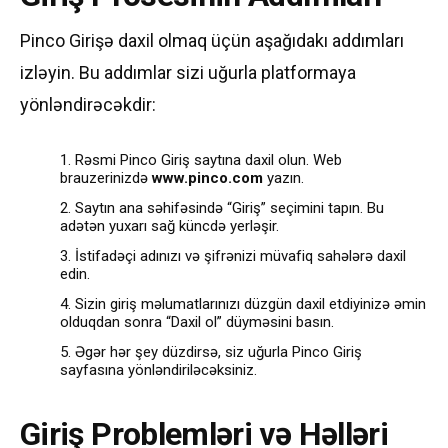
Pinco Girişə daxil olmaq üçün aşağıdakı addımları
izləyin. Bu addımlar sizi uğurla platformaya
yönləndirəcəkdir:
Rəsmi Pinco Giriş saytına daxil olun. Web
brauzerinizdə
www.pinco.com
yazın.
Saytın ana səhifəsində “Giriş” seçimini tapın. Bu
adətən yuxarı sağ küncdə yerləşir.
İstifadəçi adınızı və şifrənizi müvafiq sahələrə daxil
edin.
Sizin giriş məlumatlarınızı düzgün daxil etdiyinizə əmin
olduqdan sonra “Daxil ol” düyməsini basın.
Əgər hər şey düzdirsə, siz uğurla Pinco Giriş
sayfasına yönləndiriləcəksiniz.
Giriş Problemləri və Həlləri