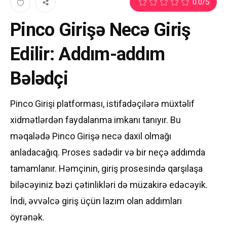
0.0
/5
Pinco Girişə Necə Giriş
Edilir: Addım-addım
Bələdçi
Pinco Girişi platforması, istifadəçilərə müxtəlif
xidmətlərdən faydalanma imkanı tanıyır. Bu
məqalədə Pinco Girişə necə daxil olmağı
anladacağıq. Proses sadədir və bir neçə addımda
tamamlanır. Həmçinin, giriş prosesində qarşılaşa
biləcəyiniz bəzi çətinlikləri də müzakirə edəcəyik.
İndi, əvvəlcə giriş üçün lazım olan addımları
öyrənək.