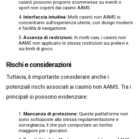
casinò possono proporre scommesse su eventi o
sport non coperti dai casinò AAMS.
Interfaccia intuitiva:
Molti casinò non AAMS si
concentrano sull’esperienza utente, con design moderni
e facilità di navigazione.
Assenza di restrizioni:
In molti casi, i casinò non
AAMS non applicano le stesse restrizioni sui prelievi e
sui limiti di gioco.
Rischi e considerazioni
Tuttavia, è importante considerare anche i
potenziali rischi associati ai casinò non AAMS. Tra i
principali si possono evidenziare:
Mancanza di protezione:
Queste piattaforme non
sono sottoposte alla stessa regolamentazione e
sorveglianza, il che può comportare un rischio
maggiore per i giocatori.