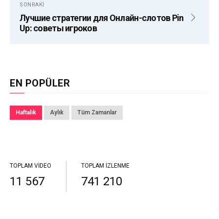
SONRAKI
Лучшие стратегии для Онлайн-слотов Pin
Up: советы игроков
EN POPÜLER
Haftalık
Aylık
Tüm Zamanlar
TOPLAM VIDEO
TOPLAM İZLENME
11 567
741 210