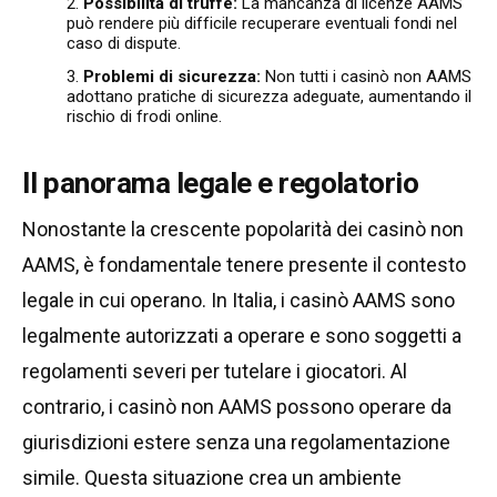
Possibilità di truffe:
La mancanza di licenze AAMS
può rendere più difficile recuperare eventuali fondi nel
caso di dispute.
Problemi di sicurezza:
Non tutti i casinò non AAMS
adottano pratiche di sicurezza adeguate, aumentando il
rischio di frodi online.
Il panorama legale e regolatorio
Nonostante la crescente popolarità dei casinò non
AAMS, è fondamentale tenere presente il contesto
legale in cui operano. In Italia, i casinò AAMS sono
legalmente autorizzati a operare e sono soggetti a
regolamenti severi per tutelare i giocatori. Al
contrario, i casinò non AAMS possono operare da
giurisdizioni estere senza una regolamentazione
simile. Questa situazione crea un ambiente