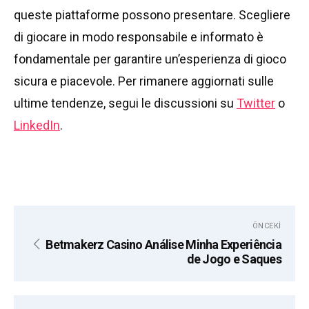
queste piattaforme possono presentare. Scegliere
di giocare in modo responsabile e informato è
fondamentale per garantire un’esperienza di gioco
sicura e piacevole. Per rimanere aggiornati sulle
ultime tendenze, segui le discussioni su
Twitter
o
LinkedIn
.
ÖNCEKI
Betmakerz Casino Análise Minha Experiência
de Jogo e Saques