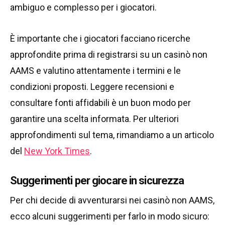
ambiguo e complesso per i giocatori.
È importante che i giocatori facciano ricerche
approfondite prima di registrarsi su un casinò non
AAMS e valutino attentamente i termini e le
condizioni proposti. Leggere recensioni e
consultare fonti affidabili è un buon modo per
garantire una scelta informata. Per ulteriori
approfondimenti sul tema, rimandiamo a un articolo
del
New York Times
.
Suggerimenti per giocare in sicurezza
Per chi decide di avventurarsi nei casinò non AAMS,
ecco alcuni suggerimenti per farlo in modo sicuro: