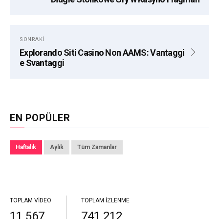
SONRAKI
Explorando Siti Casino Non AAMS: Vantaggi
e Svantaggi
EN POPÜLER
Haftalık
Aylık
Tüm Zamanlar
TOPLAM VIDEO
TOPLAM İZLENME
11 567
741 212