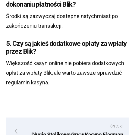
dokonaniu płatności Blik?
Środki są zazwyczaj dostępne natychmiast po
zakończeniu transakcji.
5. Czy są jakieś dodatkowe opłaty za wpłaty
przez Blik?
Większość kasyn online nie pobiera dodatkowych
opłat za wpłaty Blik, ale warto zawsze sprawdzić
regulamin kasyna.
ÖNCEKI
Długie Stolikowe Gry w Kasyno Flagman