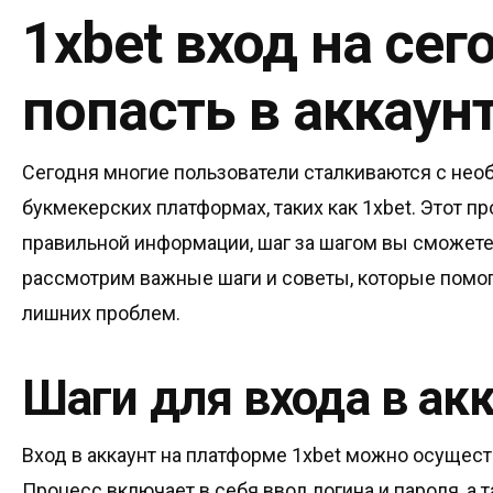
1xbet вход на сег
попасть в аккаун
Сегодня многие пользователи сталкиваются с нео
букмекерских платформах, таких как 1xbet. Этот п
правильной информации, шаг за шагом вы сможете л
рассмотрим важные шаги и советы, которые помог
лишних проблем.
Шаги для входа в акк
Вход в аккаунт на платформе 1xbet можно осущес
Процесс включает в себя ввод логина и пароля, а