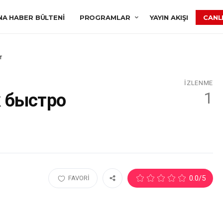
NA HABER BÜLTENI
PROGRAMLAR
YAYIN AKIŞI
CANLI
т
İZLENME
1
к быстро
0.0
/5
FAVORI