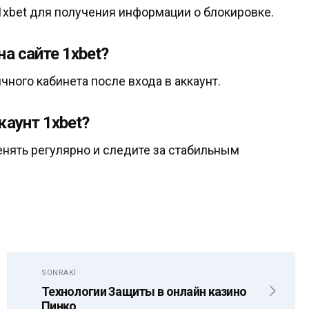
xbet для получения информации о блокировке.
а сайте 1xbet?
ного кабинета после входа в аккаунт.
каунт 1xbet?
енять регулярно и следите за стабильным
SONRAKI
Технологии Защиты в онлайн казино
Пинко