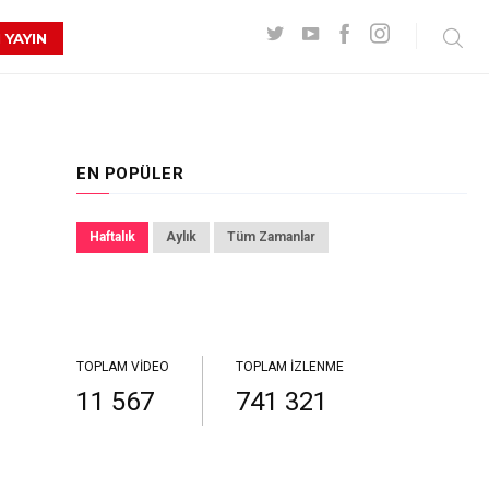
 YAYIN
EN POPÜLER
Haftalık
Aylık
Tüm Zamanlar
TOPLAM VIDEO
TOPLAM İZLENME
11 567
741 321