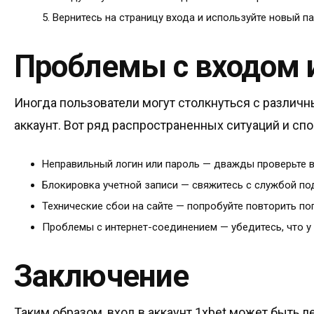
Вернитесь на страницу входа и используйте новый па
Проблемы с входом 
Иногда пользователи могут столкнуться с различ
аккаунт. Вот ряд распространенных ситуаций и сп
Неправильный логин или пароль — дважды проверьте 
Блокировка учетной записи — свяжитесь с службой п
Технические сбои на сайте — попробуйте повторить по
Проблемы с интернет-соединением — убедитесь, что у 
Заключение
Таким образом, вход в аккаунт 1xbet может быть 