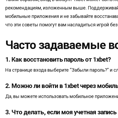
рекомендациям, изложенным выше. Поддерживайте
мобильные приложения и не забывайте восстанавл
что эти советы помогут вам насладиться игрой б
Часто задаваемые в
1. Как восстановить пароль от 1xbet?
На странице входа выберите “Забыли пароль?” и с
2. Можно ли войти в 1xbet через моби
Да, вы можете использовать мобильное приложение
3. Что делать, если моя учетная запис