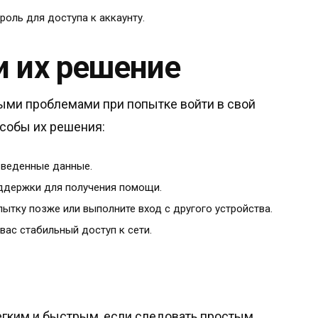
роль для доступа к аккаунту.
и их решение
ными проблемами при попытке войти в свой
особы их решения:
введенные данные.
оддержки для получения помощи.
пытку позже или выполните вход с другого устройства.
вас стабильный доступ к сети.
легким и быстрым, если следовать простым