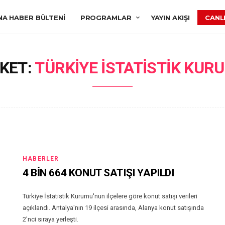
NA HABER BÜLTENI
PROGRAMLAR
YAYIN AKIŞI
CANLI
IKET:
TÜRKIYE İSTATISTIK KUR
HABERLER
4 BİN 664 KONUT SATIŞI YAPILDI
Türkiye İstatistik Kurumu'nun ilçelere göre konut satışı verileri
açıklandı. Antalya'nın 19 ilçesi arasında, Alanya konut satışında
2'nci sıraya yerleşti.