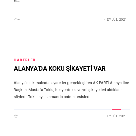
aç...
--
4 EYLÜL 2021
HABERLER
ALANYA’DA KOKU ŞİKAYETİ VAR
Alanya’nın kırsalında ziyaretler gerçekleştiren AK PARTİ Alanya İlçe
Başkanı Mustafa Toklu, her yerde su ve yol şikayetleri aldıklarını
söyledi. Toklu aynı zamanda arıtma tesisleri...
--
1 EYLÜL 2021