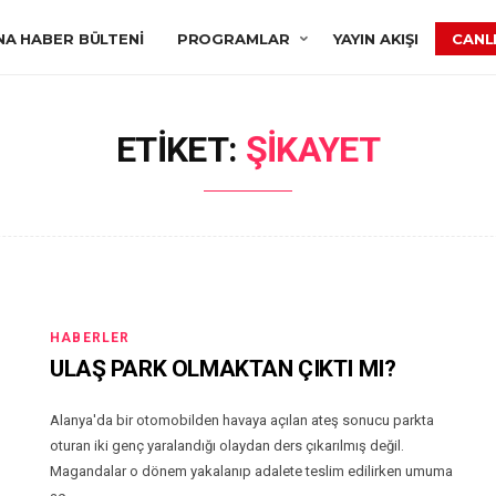
NA HABER BÜLTENI
PROGRAMLAR
YAYIN AKIŞI
CANLI
ETIKET:
ŞIKAYET
HABERLER
ULAŞ PARK OLMAKTAN ÇIKTI MI?
Alanya'da bir otomobilden havaya açılan ateş sonucu parkta
oturan iki genç yaralandığı olaydan ders çıkarılmış değil.
Magandalar o dönem yakalanıp adalete teslim edilirken umuma