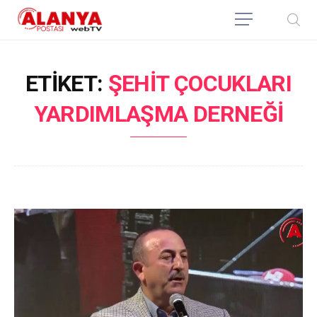
ETIKET:
ŞEHIT ÇOCUKLARI
YARDIMLAŞMA DERNEĞI