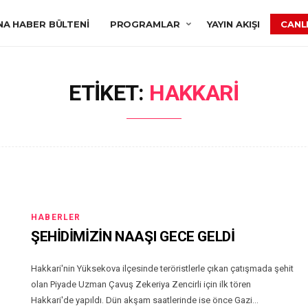
NA HABER BÜLTENI
PROGRAMLAR
YAYIN AKIŞI
CANLI
ETIKET:
HAKKARI
HABERLER
ŞEHİDİMİZİN NAAŞI GECE GELDİ
Hakkari'nin Yüksekova ilçesinde teröristlerle çıkan çatışmada şehit
olan Piyade Uzman Çavuş Zekeriya Zencirli için ilk tören
Hakkari'de yapıldı. Dün akşam saatlerinde ise önce Gazi...