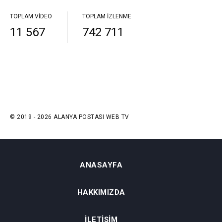
TOPLAM VIDEO
TOPLAM İZLENME
11 567
742 711
© 2019 - 2026 ALANYA POSTASI WEB TV
ANASAYFA
HAKKIMIZDA
İLETIŞIM