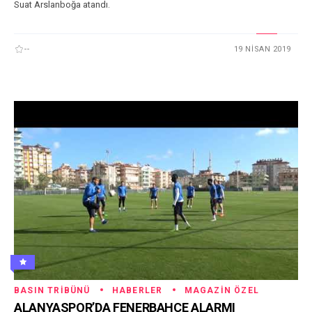
Suat Arslanboğa atandı.
--
19 NISAN 2019
BASIN TRIBÜNÜ
HABERLER
MAGAZIN ÖZEL
ALANYASPOR’DA FENERBAHÇE ALARMI