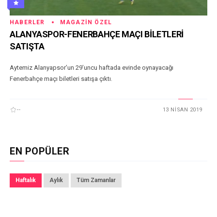
HABERLER
MAGAZIN ÖZEL
ALANYASPOR-FENERBAHÇE MAÇI BİLETLERİ
SATIŞTA
Aytemiz Alanyapsor’un 29’uncu haftada evinde oynayacağı
Fenerbahçe maçı biletleri satışa çıktı.
--
13 NISAN 2019
EN POPÜLER
Haftalık
Aylık
Tüm Zamanlar