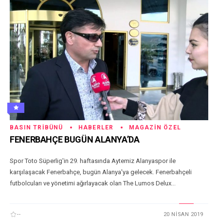
BASIN TRIBÜNÜ
HABERLER
MAGAZIN ÖZEL
FENERBAHÇE BUGÜN ALANYA’DA
Spor Toto Süperlig'in 29. haftasında Aytemiz Alanyaspor ile
karşılaşacak Fenerbahçe, bugün Alanya'ya gelecek. Fenerbahçeli
futbolcuları ve yönetimi ağırlayacak olan The Lumos Delux...
--
20 NISAN 2019