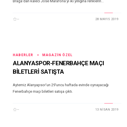
Braga'dan kaleci Jose Marafona'yı iki yıllığına renklerin...
--
28 MAYIS 2019
HABERLER
MAGAZIN ÖZEL
ALANYASPOR-FENERBAHÇE MAÇI
BİLETLERİ SATIŞTA
Aytemiz Alanyapsor’un 29’uncu haftada evinde oynayacağı
Fenerbahçe maçı biletleri satışa çıktı.
--
13 NISAN 2019