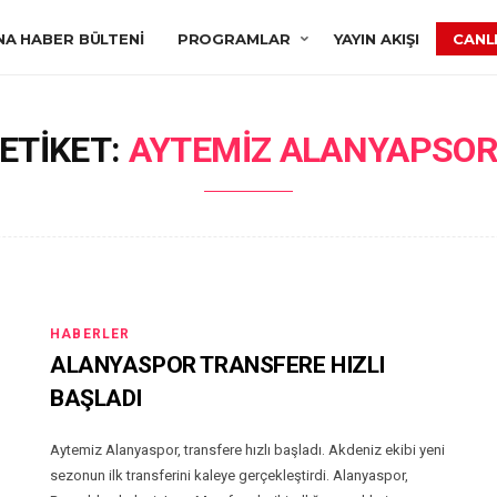
NA HABER BÜLTENI
PROGRAMLAR
YAYIN AKIŞI
CANLI
ETIKET:
AYTEMIZ ALANYAPSO
HABERLER
ALANYASPOR TRANSFERE HIZLI
BAŞLADI
Aytemiz Alanyaspor, transfere hızlı başladı. Akdeniz ekibi yeni
sezonun ilk transferini kaleye gerçekleştirdi. Alanyaspor,