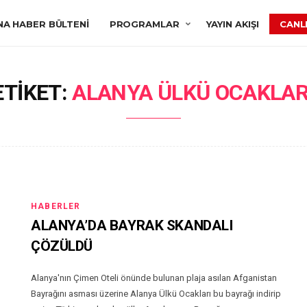
NA HABER BÜLTENI
PROGRAMLAR
YAYIN AKIŞI
CANLI
ETIKET:
ALANYA ÜLKÜ OCAKLAR
HABERLER
ALANYA’DA BAYRAK SKANDALI
ÇÖZÜLDÜ
Alanya'nın Çimen Oteli önünde bulunan plaja asılan Afganistan
Bayrağını asması üzerine Alanya Ülkü Ocakları bu bayrağı indirip